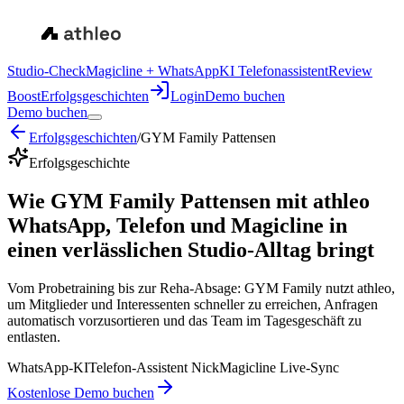
Studio-Check
Magicline + WhatsApp
KI Telefonassistent
Review
Boost
Erfolgsgeschichten
Login
Demo buchen
Demo buchen
Erfolgsgeschichten
/
GYM Family Pattensen
Erfolgsgeschichte
Wie GYM Family Pattensen mit athleo
WhatsApp, Telefon und Magicline in
einen verlässlichen Studio-Alltag bringt
Vom Probetraining bis zur Reha-Absage: GYM Family nutzt athleo,
um Mitglieder und Interessenten schneller zu erreichen, Anfragen
automatisch vorzusortieren und das Team im Tagesgeschäft zu
entlasten.
WhatsApp-KI
Telefon-Assistent Nick
Magicline Live-Sync
Kostenlose Demo buchen