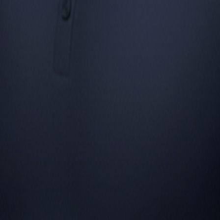
ber dein Studio, Zugriff auf Magicline, 24/
tun würde: präzise, freundlich und vollständig auf dein Studio abgestim