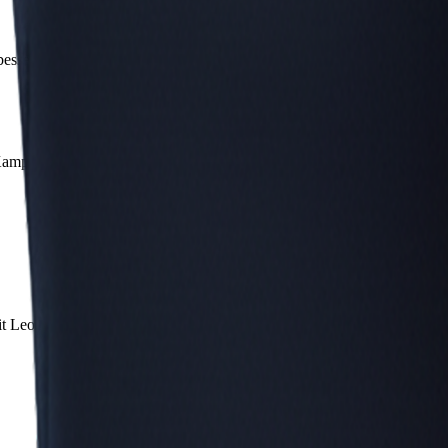
esserer Erreichbarkeit.
i Kampagnen.
eit Leo ins Team aufzunehmen.